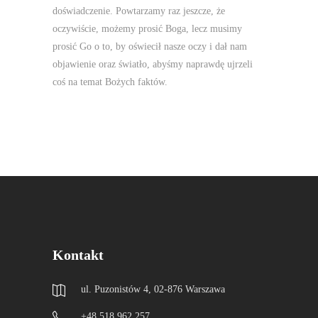
doświadczenie. Powtarzamy raz jeszcze, że
oczywiście, możemy prosić Boga, lecz musimy
prosić Go o to, by oświecił nasze oczy i dał nam
objawienie oraz światło, abyśmy naprawdę ujrzeli
coś na temat Bożych faktów.
Kontakt
ul. Puzonistów 4, 02-876 Warszawa
+48 518 962 257