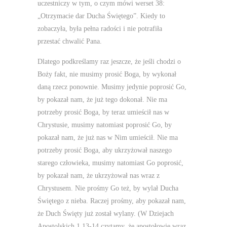
uczestniczy w tym, o czym mówi werset 38:
„Otrzymacie dar Ducha Świętego”. Kiedy to
zobaczyła, była pełna radości i nie potrafiła
przestać chwalić Pana.
Dlatego podkreślamy raz jeszcze, że jeśli chodzi o
Boży fakt, nie musimy prosić Boga, by wykonał
daną rzecz ponownie. Musimy jedynie poprosić Go,
by pokazał nam, że już tego dokonał. Nie ma
potrzeby prosić Boga, by teraz umieścił nas w
Chrystusie, musimy natomiast poprosić Go, by
pokazał nam, że już nas w Nim umieścił. Nie ma
potrzeby prosić Boga, aby ukrzyżował naszego
starego człowieka, musimy natomiast Go poprosić,
by pokazał nam, że ukrzyżował nas wraz z
Chrystusem. Nie prośmy Go też, by wylał Ducha
Świętego z nieba. Raczej prośmy, aby pokazał nam,
że Duch Święty już został wylany. (W Dziejach
Apostolskich 1,13-14 czytamy, że apostołowie wraz