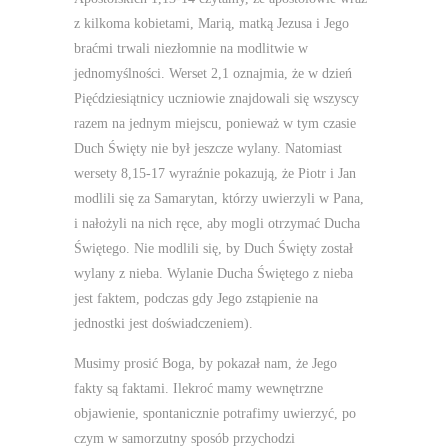
z kilkoma kobietami, Marią, matką Jezusa i Jego
braćmi trwali niezłomnie na modlitwie w
jednomyślności. Werset 2,1 oznajmia, że w dzień
Pięćdziesiątnicy uczniowie znajdowali się wszyscy
razem na jednym miejscu, ponieważ w tym czasie
Duch Święty nie był jeszcze wylany. Natomiast
wersety 8,15-17 wyraźnie pokazują, że Piotr i Jan
modlili się za Samarytan, którzy uwierzyli w Pana,
i nałożyli na nich ręce, aby mogli otrzymać Ducha
Świętego. Nie modlili się, by Duch Święty został
wylany z nieba. Wylanie Ducha Świętego z nieba
jest faktem, podczas gdy Jego zstąpienie na
jednostki jest doświadczeniem).
Musimy prosić Boga, by pokazał nam, że Jego
fakty są faktami. Ilekroć mamy wewnętrzne
objawienie, spontanicznie potrafimy uwierzyć, po
czym w samorzutny sposób przychodzi