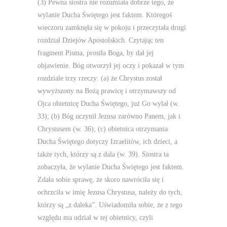
(3) Pewna siostra nie rozumiała dobrze tego, że
wylanie Ducha Świętego jest faktem. Któregoś
wieczoru zamknęła się w pokoju i przeczytała drugi
rozdział Dziejów Apostolskich. Czytając ten
fragment Pisma, prosiła Boga, by dał jej
objawienie. Bóg otworzył jej oczy i pokazał w tym
rozdziale trzy rzeczy: (a) że Chrystus został
wywyższony na Bożą prawicę i otrzymawszy od
Ojca obietnicę Ducha Świętego, już Go wylał (w.
33); (b) Bóg uczynił Jezusa zarówno Panem, jak i
Chrystusem (w. 36); (c) obietnica otrzymania
Ducha Świętego dotyczy Izraelitów, ich dzieci, a
także tych, którzy są z dala (w. 39). Siostra ta
zobaczyła, że wylanie Ducha Świętego jest faktem.
Zdała sobie sprawę, że skoro nawróciła się i
ochrzciła w imię Jezusa Chrystusa, należy do tych,
którzy są „z daleka”. Uświadomiła sobie, że z tego
względu ma udział w tej obietnicy, czyli